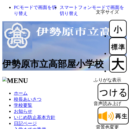
PCモードで画面を切
スマートフォンモードで画面を
文字サイズ
り替え
切り替え
伊勢原市立高部屋小学校
ふりがな表示
ホーム
校長あいさつ
音声読み上げ
学校要覧
お知らせ
いじめ防止基本方針
日記ページ
背景色変更