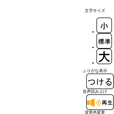
文字サイズ
ふりがな表示
音声読み上げ
背景色変更